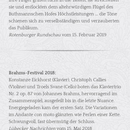
Ihre Finger griffen nicht in die Tasten, sie streichelten
sie und entlockten dem altehrwürdigen Flügel des
Buthmannschen Hofes Höchstleistungen … die Töne
schienen sich zu verselbständigen und verzauberten
das Publikum.
Rotenburger Rundschau
vom 15. Februar 2019
Brahms-Festival 2018:
Konstanze Eickhorst (Klavier), Christoph Callies
(Violine) und Troels Svane (Cello) boten das Klaviertrio
Nr. 2 op. 87 von Johannes Brahms, hervorragend im
Zusammenspiel, ausgefeilt bis in die letzte Nuance.
Energiegeladen kam der ersten Satz. Die Variationen
im Andante con moto glänzten wie Perlen einer Kette.
Schwungvoll, fast übermütig der Schluss.
Lübecker Nachrichten
vom 15. Mai 2018