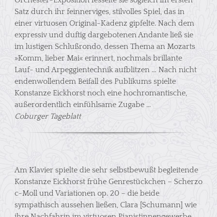
Orchester-Exposition fesselte sie sogleich im ersten
Satz durch ihr feinnerviges, stilvolles Spiel, das in
einer virtuosen Original-Kadenz gipfelte. Nach dem
expressiv und duftig dargebotenen Andante ließ sie
im lustigen Schlußrondo, dessen Thema an Mozarts
»Komm, lieber Mai« erinnert, nochmals brillante
Lauf- und Arpeggientechnik aufblitzen … Nach nicht
endenwollendem Beifall des Publikums spielte
Konstanze Eickhorst noch eine hochromantische,
außerordentlich einfühlsame Zugabe …
Coburger Tageblatt
Am Klavier spielte die sehr selbstbewußt begleitende
Konstanze Eickhorst frühe Genrestückchen – Scherzo
c-Moll und Variationen op. 20 – die beide
sympathisch aussehen ließen, Clara [Schumann] wie
ihre Nachfahrin im virtuosen Pianistinnengewerbe.