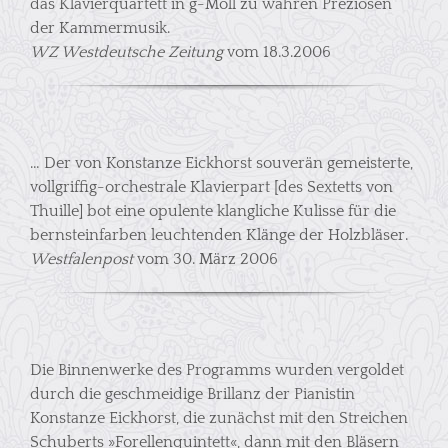
das Klavierquartett in g-Moll zu wahren Preziosen
der Kammermusik.
WZ Westdeutsche Zeitung
vom 18.3.2006
… Der von Konstanze Eickhorst souverän gemeisterte,
vollgriffig-orchestrale Klavierpart [des Sextetts von
Thuille] bot eine opulente klangliche Kulisse für die
bernsteinfarben leuchtenden Klänge der Holzbläser.
Westfalenpost
vom 30. März 2006
Die Binnenwerke des Programms wurden vergoldet
durch die geschmeidige Brillanz der Pianistin
Konstanze Eickhorst, die zunächst mit den Streichen
Schuberts »Forellenquintett«, dann mit den Bläsern