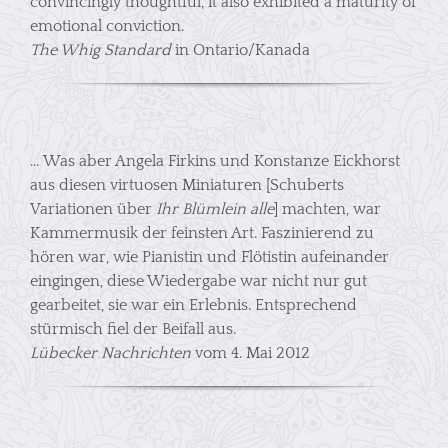
convincingly thoughtful, it also exhibited a maturity of
emotional conviction.
The Whig Standard
in Ontario/Kanada
… Was aber Angela Firkins und Konstanze Eickhorst
aus diesen virtuosen Miniaturen [Schuberts
Variationen über
Ihr Blümlein alle
] machten, war
Kammermusik der feinsten Art. Faszinierend zu
hören war, wie Pianistin und Flötistin aufeinander
eingingen, diese Wiedergabe war nicht nur gut
gearbeitet, sie war ein Erlebnis. Entsprechend
stürmisch fiel der Beifall aus.
Lübecker Nachrichten
vom 4. Mai 2012