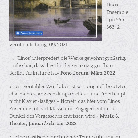
Linos
Ensemble
cpo 555
363-2
Veröffentlichung: 09/2021
» … `Linos´ interpretiert die Werke gewohnt großartig.
Unfassbar, dass dies die derzeit einzig greifbare
Bertini-Aufnahme ist.«
Fono Forum, März 2022
»… ein veritabler Wurf aber ist sein originell besetztes,
charmantes, abwechslungsreiches – und überhaupt
nicht Klavier-lastiges – Nonett, das hier vom Linos
Ensemble mit viel Klasse und Engagement dem
Dunkel des Vergessenes entrissen wird.«
Musik &
Theater, Januar/Februar 2022
»… eine plastisch einnehmende Tempoführung im