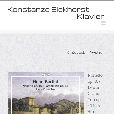
Skip
to
content
Zurück
Weiter
Nonetto
op. 107
D-dur
Grand
Trio op.
43 in A-
dur