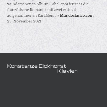
wunderschönen Album (Label cpo) feiert es die
französische Romantik mit zwei erstmals
aufgenommenen Raritäten. …«
Mundoclasico.com
,
25. November 2021