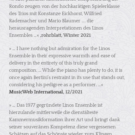
Rondo zeugen von der hochkarätigen Spielerklasse
des Trios mit Konstanze Eickhorst, Wilfried
Rademacher und Mario Blaumer …. die
herausragenden Interpretationen des Linos
Ensembles …«
‚rohrblatt, Winter 2021
» … I have nothing but admiration for the Linos
Ensemble in their expressive warmth and ease of
delivery in the entirety of this truly grand
composition. … While the piano has plenty to do, it is
once again Bertini’s restraint in its use that stands out,
considering his pedigree as a performer. …«
MusicWeb International
, 12/2021
» … Das 1977 gegründete Linos Ensemble ist
hierzulande mittlerweile die dienstälteste
Kammermusikformation ihrer Art und bringt dank
seiner souveränen Kompetenz diese vergessenen
Schätzen auf das Schönste wieder zum Klingen.