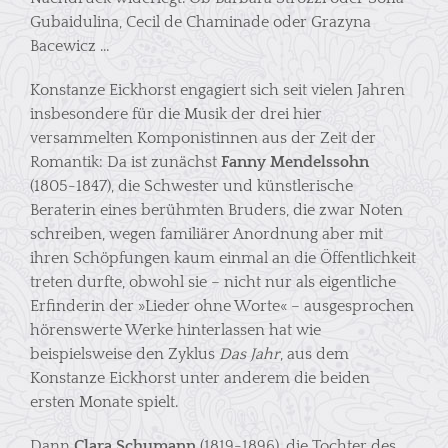
Gubaidulina, Cecil de Chaminade oder Grazyna
Bacewicz …
Konstanze Eickhorst engagiert sich seit vielen Jahren
insbesondere für die Musik der drei hier
versammelten Komponistinnen aus der Zeit der
Romantik: Da ist zunächst
Fanny Mendelssohn
(1805-1847), die Schwester und künstlerische
Beraterin eines berühmten Bruders, die zwar Noten
schreiben, wegen familiärer Anordnung aber mit
ihren Schöpfungen kaum einmal an die Öffentlichkeit
treten durfte, obwohl sie – nicht nur als eigentliche
Erfinderin der »Lieder ohne Worte« – ausgesprochen
hörenswerte Werke hinterlassen hat wie
beispielsweise den Zyklus
Das Jahr
, aus dem
Konstanze Eickhorst unter anderem die beiden
ersten Monate spielt.
Dann
Clara Schumann
(1819-1896), die Tochter des