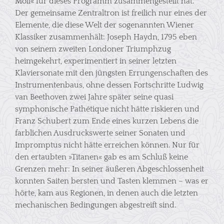
Moll« für dieses Programm zusammengestellt hat.
Der gemeinsame Zentraltron ist freilich nur eines der
Elemente, die diese Welt der sogenannten Wiener
Klassiker zusammenhält: Joseph Haydn, 1795 eben
von seinem zweiten Londoner Triumphzug
heimgekehrt, experimentiert in seiner letzten
Klaviersonate mit den jüngsten Errungenschaften des
Instrumentenbaus, ohne dessen Fortschritte Ludwig
van Beethoven zwei Jahre später seine quasi
symphonische Pathétique nicht hätte riskieren und
Franz Schubert zum Ende eines kurzen Lebens die
farblichen Ausdruckswerte seiner Sonaten und
Impromptus nicht hätte erreichen können. Nur für
den ertaubten »Titanen« gab es am Schluß keine
Grenzen mehr: In seiner äußeren Abgeschlossenheit
konnten Saiten bersten und Tasten klemmen – was er
hörte, kam aus Regionen, in denen auch die letzten
mechanischen Bedingungen abgestreift sind.