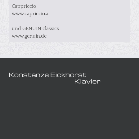
Cappriccio
www.capriccio.at
und GENUIN classics
www.genuin.de