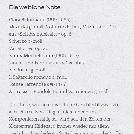
Die weibliche Note
Clara Schumann
(1819-1896)
Mazurka g-moll, Notturno F-Dur, Mazurka G-Dur
aus »Soirées musicales« op. 6
Scherzo c-moll
Variationen op. 20
Fanny Mendelssohn
(1805-1847)
Januar und Februar aus »Das Jahr«
Nocturne g-moll
Il Saltarello romano a-moll
Louise Farrenc
(1804-1875)
Air russe – Rondoletto und Variationen g-moll
Die These, wonach das schöne Geschlecht zwar zu
allerlei kreativen Dingen, nicht aber zum
Komponieren fähig sei, wird seit den Zeiten der
Klosterfrau Hildegard immer wieder mit allem
Nachdruck widerlegt. Ob Barbara Strozzi oder Sofia