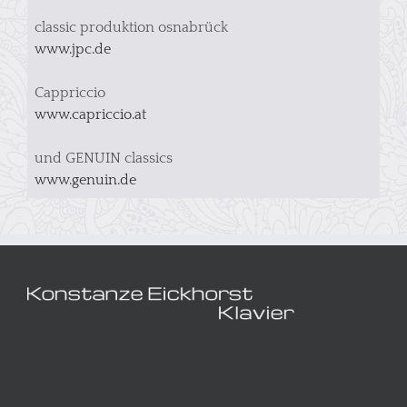
classic produktion osnabrück
www.jpc.de
Cappriccio
www.capriccio.at
und GENUIN classics
www.genuin.de