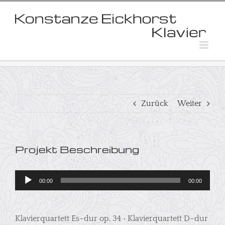
Skip
to
content
Zurück
Weiter
Projekt Beschreibung
Audio-
00:00
00:00
Player
Klavierquartett Es–dur op. 34 • Klavierquartett D–dur