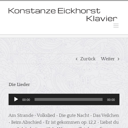
Skip
to
content
Zurück
Weiter
Die Lieder
Audio-
00:00
00:00
Player
Am Strande • Volkslied • Die gute Nacht • Das Veilchen
• Beim Abschied • Er ist gekommen op. 12,2 • Liebst du