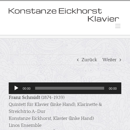
Skip
to
content
Zurück
Weiter
Audio-
00:00
00:00
Player
Franz Schmidt
(1874-1939)
Quintett für Klavier (linke Hand), Klarinette &
Streichtrio A-Dur
Konstanze Eickhorst, Klavier (linke Hand)
Linos Ensemble