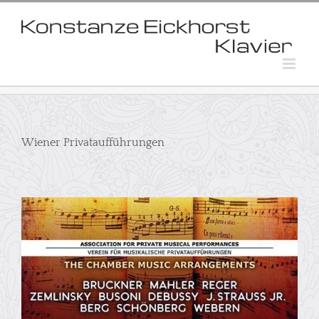
Skip
to
content
Wiener Privataufführungen