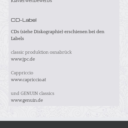
Klavierwettbewerbs
CD-Label
CDs (siehe Diskographie) erschienen bei den
Labels
classic produktion osnabrück
www.jpc.de
Cappriccio
www.capriccio.at
und GENUIN classics
www.genuin.de